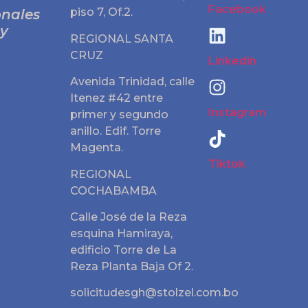
Facebook
piso 7, Of.2.
onales
 y
REGIONAL SANTA
CRUZ
Linkedin
Avenida Trinidad, calle
Itenez #42 entre
Instagram
primer y segundo
anillo. Edif. Torre
Magenta.
Tiktok
REGIONAL
COCHABAMBA
Calle José de la Reza
esquina Hamiraya,
edificio Torre de La
Reza Planta Baja Of 2.
solicitudesgh@stolzel.com.bo