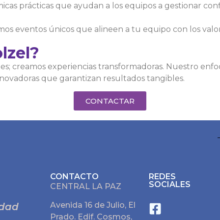
cas prácticas que ayudan a los equipos a gestionar confl
os eventos únicos que alineen a tu equipo con los valo
lzel?
ades; creamos experiencias transformadoras. Nuestro enf
nnovadoras que garantizan resultados tangibles.
CONTACTAR
CONTACTO
REDES
SOCIALES
CENTRAL LA PAZ
Avenida 16 de Julio, El
udad
Prado. Edif. Cosmos,